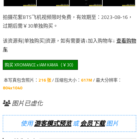
拍摄花絮BTS飞机视频限时免费，有效期至：2023-08-16，
过期后需￥30单独购买。
该资源有[单独购买]资源，如有需要请↓加入购物车↓
查看购物
车
本写真包含照片：
216 张
/ 压缩包大小：
617M
/ 最大分辨率：
804x1040
图片已虚化
使用
游客模式预览
或
会员下载
图片