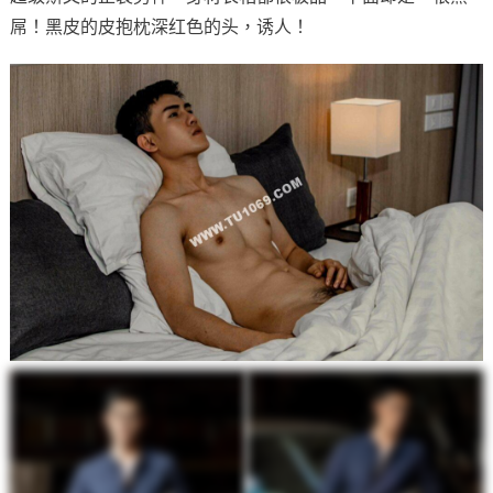
屌！黑皮的皮抱枕深红色的头，诱人！