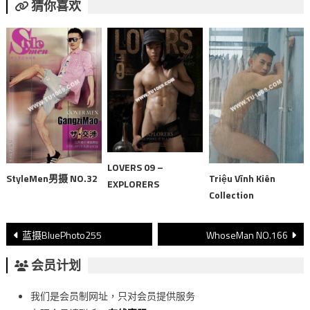
猜你喜欢
LOVERS 09 –
StyleMen男摄 NO.32
Triệu Vĩnh Kiên
EXPLORERS
Collection
文
蓝摄BluePhoto255
WhoseMan NO.166
章
会员计划
導
我们是会员制网址，只对会员提供服务