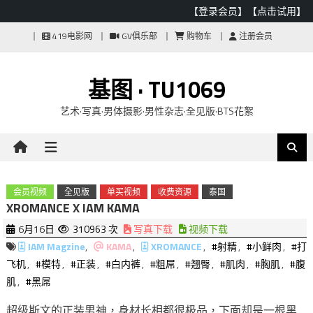
【登录会员】
【点击试用】
Skip
419电影网
GV俱乐部
购物车
注册会员
to
content
基图 · TU1069
艺术·写真·男体摄影·男性杂志·全见版·BTS花絮
会员视频
全见版
单买视频
收费资源
泰国
XROMANCE X IAM KAMA
6月16日
310963 次
写真下载
视频下载
IAM Magzine
,
KAMA
,
XROMANCE
,
#射精
,
#小鲜肉
,
#打
飞机
,
#模特
,
#正装
,
#白内裤
,
#粗屌
,
#翘臀
,
#肌肉
,
#胸肌
,
#腹
肌
,
#黑屌
超级斯文的正装男神，身材长相都很极品，下面却是一根黑