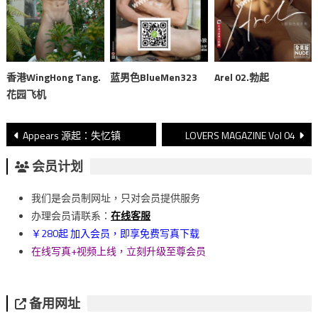
香港WingHong Tang.
蓝男色BlueMen323
Arel 02.勃起
花园飞机
文
Appears 源起：失忆镇
LOVERS MAGAZINE Vol 04
章
会员计划
導
我们是会员制网址，只对会员提供服务
覽
办理会员请联系：
在线客服
￥280起 加入会员，即享免费写真下载
在线写真+视频上线，立刻升级至尊会员
备用网址