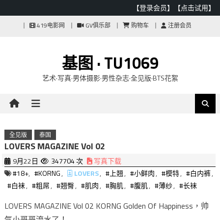
【登录会员】
【点击试用】
Skip
419电影网
GV俱乐部
购物车
注册会员
to
content
基图 · TU1069
艺术·写真·男体摄影·男性杂志·全见版·BTS花絮
全见版
泰国
LOVERS MAGAZINE Vol 02
9月22日
347704 次
写真下载
#18+
,
#KORNG
,
LOVERS
,
#上翘
,
#小鲜肉
,
#模特
,
#白内裤
,
#白袜
,
#粗屌
,
#翘臀
,
#肌肉
,
#胸肌
,
#腹肌
,
#薄纱
,
#长袜
LOVERS MAGAZINE Vol 02 KORNG Golden Of Happiness，帅
气小哥哥流水了！