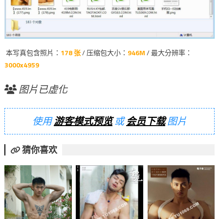
本写真包含照片：
178 张
/ 压缩包大小：
946M
/ 最大分辨率：
3000x4959
图片已虚化
使用
游客模式预览
或
会员下载
图片
猜你喜欢