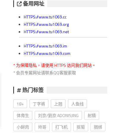
备用网址
HTTPS://www.tu1069.cc
HTTPS://www.tu1069.org
HTTPS://www.tu1069.net
HTTPS://www.tu1069.im
HTTPS://www.tu1069.com
* 为保障隐私，请使用 HTTPS 访问我们网站。
* 会员专属网址请联系QQ客服索取
热门标签
18+
丁字裤
上翘
人鱼线
体育生
刘京/劉京 ADONISJING
射精
小鲜肉
帅哥
打飞机
抠菊
捆绑