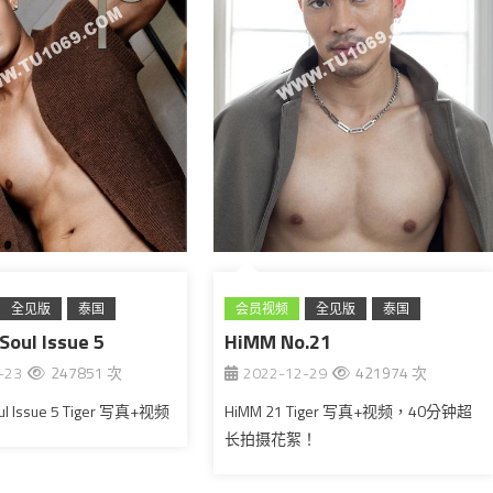
全见版
泰国
会员视频
全见版
泰国
Soul Issue 5
HiMM No.21
-23
247851 次
2022-12-29
421974 次
ul Issue 5 Tiger 写真+视频
HiMM 21 Tiger 写真+视频，40分钟超
长拍摄花絮！