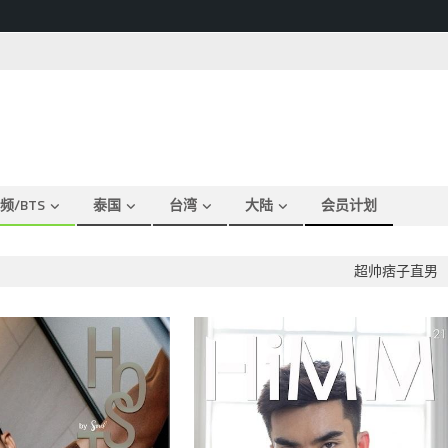
频/BTS
泰国
台湾
大陆
会员计划
超帅痞子直男