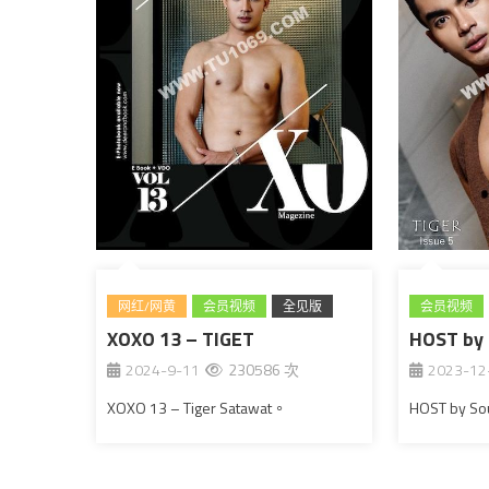
网红/网黄
会员视频
全见版
会员视频
XOXO 13 – TIGET
泰国
HOST by 
2024-9-11
230586 次
2023-12
XOXO 13 – Tiger Satawat。
HOST by So