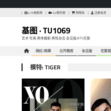
Skip
419电影网
GV俱乐部
购物车
注册会员
to
content
基图 · TU1069
艺术·写真·男体摄影·男性杂志·全见版·BTS花絮
网红/网黄
公开图库
全见版
花絮视
模特: TIGER