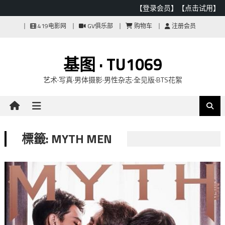
【登录会员】
【点击试用】
Skip
419电影网
GV俱乐部
购物车
注册会员
to
content
基图 · TU1069
艺术·写真·男体摄影·男性杂志·全见版·BTS花絮
標籤: MYTH MEN