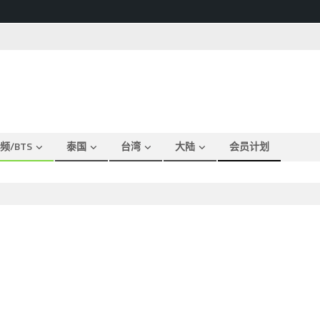
频/BTS
泰国
台湾
大陆
会员计划