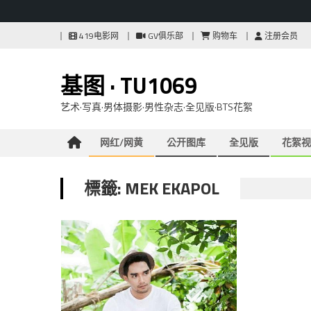
Skip
419电影网
GV俱乐部
购物车
注册会员
to
content
基图 · TU1069
艺术·写真·男体摄影·男性杂志·全见版·BTS花絮
网红/网黄
公开图库
全见版
花絮视
標籤: MEK EKAPOL