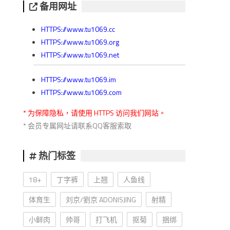
备用网址
HTTPS://www.tu1069.cc
HTTPS://www.tu1069.org
HTTPS://www.tu1069.net
HTTPS://www.tu1069.im
HTTPS://www.tu1069.com
* 为保障隐私，请使用 HTTPS 访问我们网站。
* 会员专属网址请联系QQ客服索取
热门标签
18+
丁字裤
上翘
人鱼线
体育生
刘京/劉京 ADONISJING
射精
小鲜肉
帅哥
打飞机
抠菊
捆绑