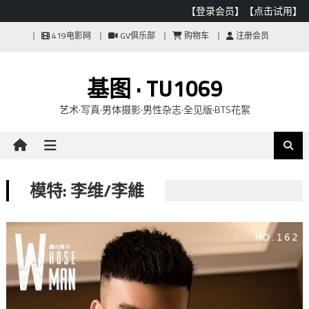
【登录会员】
【点击试用】
Skip
419电影网
GV俱乐部
购物车
注册会员
to
content
基图 · TU1069
艺术·写真·男体摄影·男性杂志·全见版·BTS花絮
模特: 李维/李維