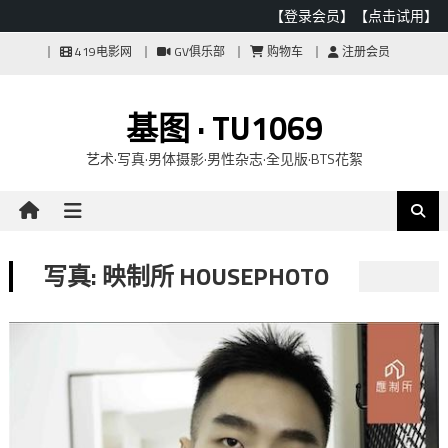
【登录会员】
【点击试用】
Skip
419电影网
GV俱乐部
购物车
注册会员
to
content
基图 · TU1069
艺术·写真·男体摄影·男性杂志·全见版·BTS花絮
写真: 映制所 HOUSEPHOTO