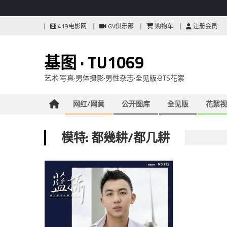
Skip
419电影网
GV俱乐部
购物车
注册会员
to
content
基图 · TU1069
艺术·写真·男体摄影·男性杂志·全见版·BTS花絮
网红/网黄
公开图库
全见版
花絮视
模特: 都幾耕/都几耕