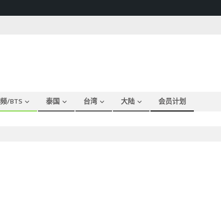
频/BTS
泰国
台湾
大陆
会员计划