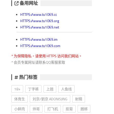
备用网址
HTTPS://www.tu1069.cc
HTTPS://www.tu1069.org
HTTPS://www.tu1069.net
HTTPS://www.tu1069.im
HTTPS://www.tu1069.com
* 为保障隐私，请使用 HTTPS 访问我们网站。
* 会员专属网址请联系QQ客服索取
热门标签
18+
丁字裤
上翘
人鱼线
体育生
刘京/劉京 ADONISJING
射精
小鲜肉
帅哥
打飞机
抠菊
捆绑