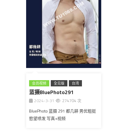
会员视频
全见版
台湾
蓝摄BluePhoto291
2024-3-31
274704 次
BluePhoto 蓝摄 291 都几耕 男优粗挺
慾望喷发 写真+视频