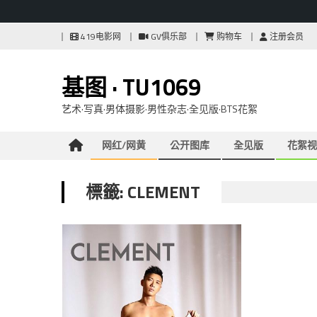
Skip
419电影网
GV俱乐部
购物车
注册会员
to
content
基图 · TU1069
艺术·写真·男体摄影·男性杂志·全见版·BTS花絮
网红/网黄
公开图库
全见版
花絮视
標籤: CLEMENT