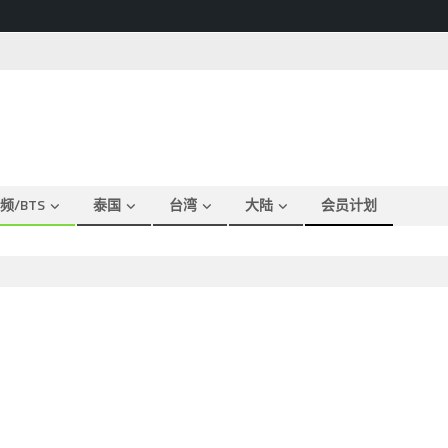
频/BTS
泰国
台湾
大陆
会员计划