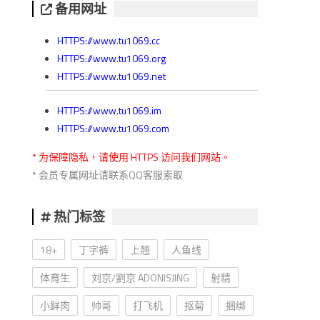
备用网址
HTTPS://www.tu1069.cc
HTTPS://www.tu1069.org
HTTPS://www.tu1069.net
HTTPS://www.tu1069.im
HTTPS://www.tu1069.com
* 为保障隐私，请使用 HTTPS 访问我们网站。
* 会员专属网址请联系QQ客服索取
热门标签
18+
丁字裤
上翘
人鱼线
体育生
刘京/劉京 ADONISJING
射精
小鲜肉
帅哥
打飞机
抠菊
捆绑