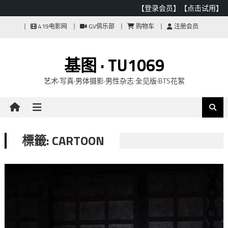
【登录会员】
【点击试用】
Skip
419电影网
GV俱乐部
购物车
注册会员
to
content
基图 · TU1069
艺术·写真·男体摄影·男性杂志·全见版·BTS花絮
標籤: CARTOON