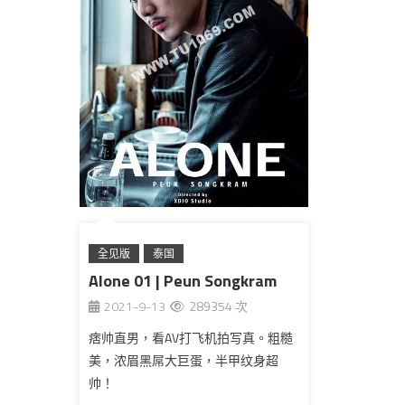
全见版
泰国
Alone 01 | Peun Songkram
2021-9-13
289354 次
痞帅直男，看AV打飞机拍写真。粗糙
美，浓眉黑屌大巨蛋，半甲纹身超
帅！