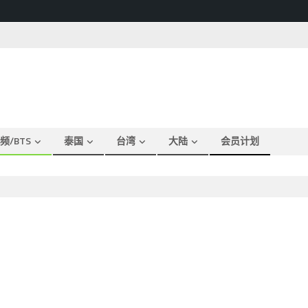
频/BTS
泰国
台湾
大陆
会员计划