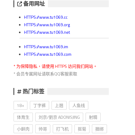
备用网址
HTTPS://www.tu1069.cc
HTTPS://www.tu1069.org
HTTPS://www.tu1069.net
HTTPS://www.tu1069.im
HTTPS://www.tu1069.com
* 为保障隐私，请使用 HTTPS 访问我们网站。
* 会员专属网址请联系QQ客服索取
热门标签
18+
丁字裤
上翘
人鱼线
体育生
刘京/劉京 ADONISJING
射精
小鲜肉
帅哥
打飞机
抠菊
捆绑