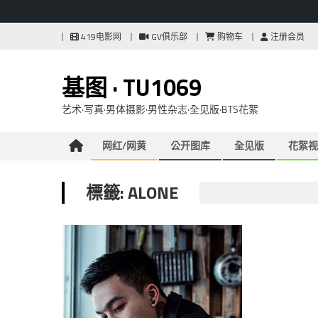
Skip
419电影网
GV俱乐部
购物车
注册会员
to
content
基图 · TU1069
艺术·写真·男体摄影·男性杂志·全见版·BTS花絮
网红/网黄
公开图库
全见版
花絮视
標籤: ALONE