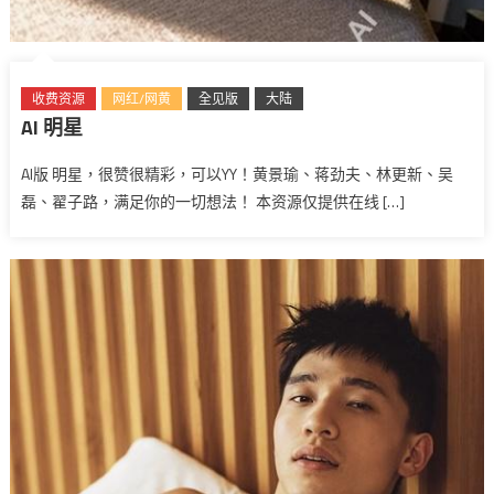
收费资源
网红/网黄
全见版
大陆
AI 明星
AI版 明星，很赞很精彩，可以YY！黄景瑜、蒋劲夫、林更新、吴
磊、翟子路，满足你的一切想法！ 本资源仅提供在线 […]