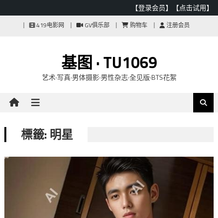
【登录会员】
【点击试用】
Skip
419电影网
GV俱乐部
购物车
注册会员
to
content
基图 · TU1069
艺术·写真·男体摄影·男性杂志·全见版·BTS花絮
標籤: 明星