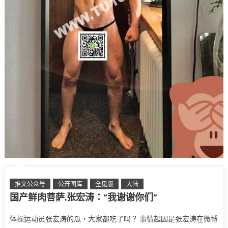
推文公众号
公开图库
全见版
大陆
国产鲜肉菩萨.张宏涛：“我谢谢你们”
体操运动员张宏涛的瓜，大家都吃了吗？ 事情起因是张宏涛在微博