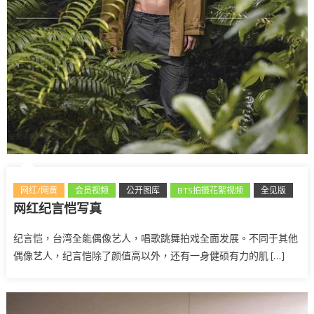
网红/网黄
会员视频
公开图库
BTS拍摄花絮视频
全见版
网红纪言恺写真
台湾
纪言恺，台湾全能偶像艺人，唱歌跳舞拍戏全面发展。不同于其他
偶像艺人，纪言恺除了颜值高以外，还有一身健硕有力的肌 […]