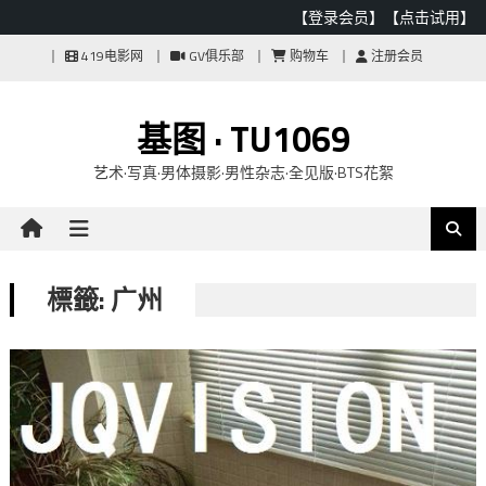
【登录会员】
【点击试用】
Skip
419电影网
GV俱乐部
购物车
注册会员
to
content
基图 · TU1069
艺术·写真·男体摄影·男性杂志·全见版·BTS花絮
標籤: 广州