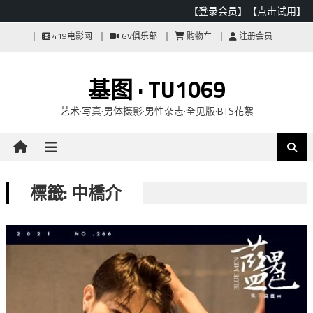
【登录会员】
【点击试用】
Skip
419电影网
GV俱乐部
购物车
注册会员
to
content
基图 · TU1069
艺术·写真·男体摄影·男性杂志·全见版·BTS花絮
標籤: 中橋介