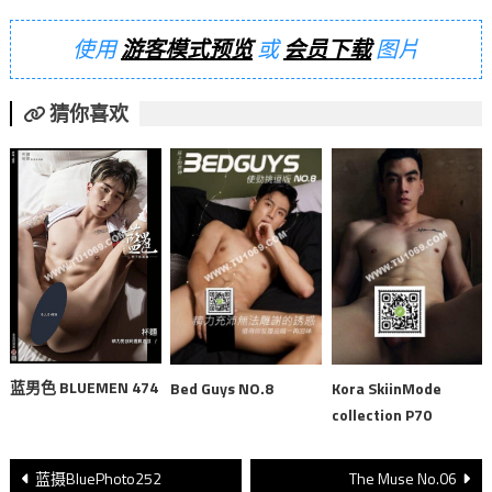
使用
游客模式预览
或
会员下载
图片
猜你喜欢
蓝男色 BLUEMEN 474
Bed Guys NO.8
Kora SkiinMode
collection P70
文
蓝摄BluePhoto252
The Muse No.06