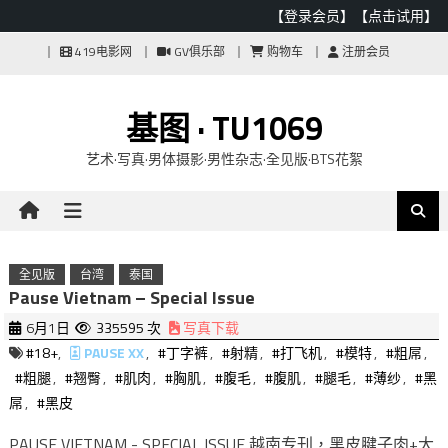
【登录会员】
【点击试用】
Skip
419电影网
GV俱乐部
购物车
注册会员
to
content
基图 · TU1069
艺术·写真·男体摄影·男性杂志·全见版·BTS花絮
全见版
台湾
泰国
Pause Vietnam – Special Issue
6月1日
335595 次
写真下载
#18+
,
PAUSE XX
,
#丁字裤
,
#射精
,
#打飞机
,
#模特
,
#粗屌
,
#粗腿
,
#翘臀
,
#肌肉
,
#胸肌
,
#腹毛
,
#腹肌
,
#腿毛
,
#薄纱
,
#黑
屌
,
#黑皮
PAUSE VIETNAM - SPECIAL ISSUE 越南专刊，黑皮腱子肉+大