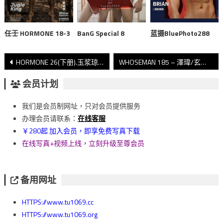
任壬 HORMONE 18-3
BanG Special 8
蓝摄BluePhoto288
文
HORMONE 26(下册).玉浆琼液飞溅
WHOSEMAN 185 – 澤瑋/玄鳳男孩
章
会员计划
導
我们是会员制网址，只对会员提供服务
覽
办理会员请联系：
在线客服
￥280起 加入会员，即享免费写真下载
在线写真+视频上线，立刻升级至尊会员
备用网址
HTTPS://www.tu1069.cc
HTTPS://www.tu1069.org