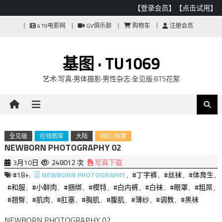
【登录会员】
【点击试用】
Skip
419电影网
GV俱乐部
购物车
注册会员
to
content
基图 · TU1069
艺术·写真·男体摄影·男性杂志·全见版·BTS花絮
全见版
在线图库
大陆
网红/网黄
NEWBORN PHOTOGRAPHY 02
3月10日
248012 次
写真下载
#18+
,
NEWBORN PHOTOGRAPHY
,
#丁字裤
,
#丝袜
,
#体育生
,
#和服
,
#小鲜肉
,
#捆绑
,
#模特
,
#白内裤
,
#白袜
,
#眼罩
,
#粗屌
,
#翘臀
,
#肌肉
,
#肛塞
,
#胸肌
,
#腹肌
,
#薄纱
,
#调教
,
#黑袜
NEWBORN PHOTOGRAPHY 02