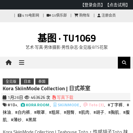
【登录会员】
【点击试用】
Skip
419电影网
GV俱乐部
购物车
注册会员
to
content
基图 · TU1069
艺术·写真·男体摄影·男性杂志·全见版·BTS花絮
全见版
日本
泰国
Kora SkiinMode Collection | 日式茶室
1月26日
463626 次
写真下载
#18+
,
KORA ROOM
,
SKiiNMODE
,
Toto (3)
,
#丁字裤
,
#
抹油
,
#白内裤
,
#眼罩
,
#粗屌
,
#翘臀
,
#肌肉
,
#胡子
,
#胸肌
,
#腹
肌
,
#薄纱
,
#黑屌
Kora SkiinMode Collection | Teahouse Toto，性感胡子Toto 抹