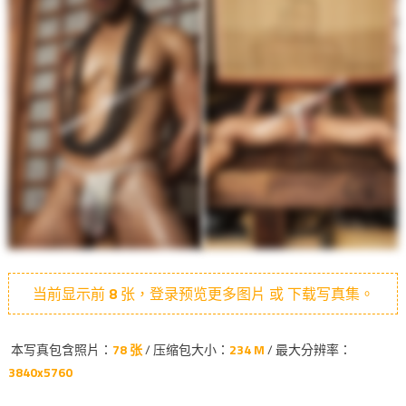
当前显示前
8
张，登录预览更多图片 或 下载写真集。
本写真包含照片：
78 张
/ 压缩包大小：
234 M
/ 最大分辨率：
3840x5760