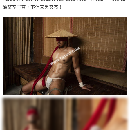
油茶室写真，下体又黑又亮！