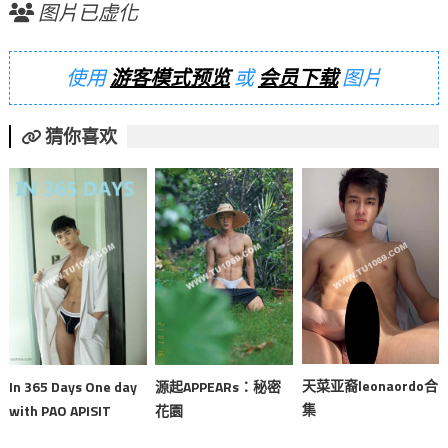
图片已虚化
使用
游客模式预览
或
会员下载
图片
猜你喜欢
天菜亚裔leonaordo合
In 365 Days One day
源起APPEARs：秘密
集
with PAO APISIT
花園