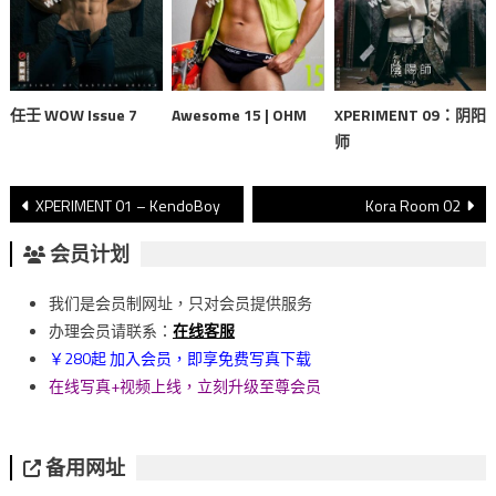
任壬 WOW Issue 7
Awesome 15 | OHM
XPERIMENT 09：阴阳
师
文
XPERIMENT 01 – KendoBoy
Kora Room 02
章
会员计划
導
我们是会员制网址，只对会员提供服务
覽
办理会员请联系：
在线客服
￥280起 加入会员，即享免费写真下载
在线写真+视频上线，立刻升级至尊会员
备用网址