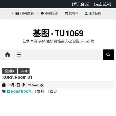
【登录会员】
【点击试用】
Skip
419电影网
GV俱乐部
购物车
注册会员
to
content
基图 · TU1069
艺术·写真·男体摄影·男性杂志·全见版·BTS花絮
全见版
泰国
KORA Room 01
10月2日
297440 次
KORA ROOM
,
#蒙眼
,
#薄纱