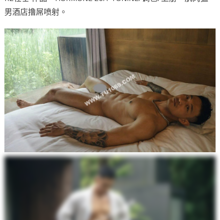
男酒店撸屌喷射。