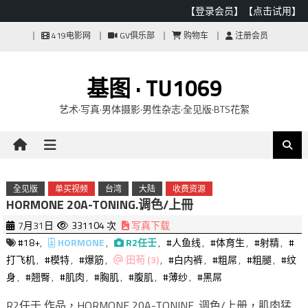
【登录会员】
【点击试用】
Skip
419电影网
GV俱乐部
购物车
注册会员
to
content
基图 · TU1069
艺术·写真·男体摄影·男性杂志·全见版·BTS花絮
全见版
单买视频
台湾
大陆
收费资源
HORMONE 20A-TONING.调色/上冊
7月31日
331104 次
写真下载
#18+
,
HORMONE
,
R2任壬
,
#人鱼线
,
#体育生
,
#射精
,
#
打飞机
,
#模特
,
#爆筋
,
田苟 (3)
,
#白内裤
,
#粗屌
,
#粗腿
,
#纹
身
,
#翘臀
,
#肌肉
,
#胸肌
,
#腹肌
,
#薄纱
,
#黑屌
R2任壬 作品，HORMONE 20A-TONINE. 调色/上册，肌肉猛