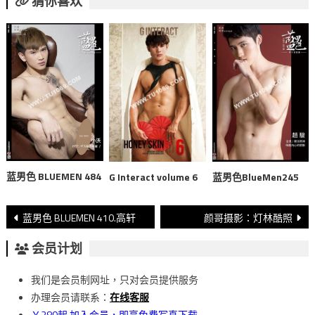
猜你喜欢
蓝男色 BLUEMEN 484
G Interact volume 6
蓝男色BlueMen245
文
蓝男色 BLUEMEN 410.高轩
颜哥摄影：灯林酷照
章
会员计划
導
我们是会员制网址，只对会员提供服务
覽
办理会员请联系：
在线客服
￥280起 加入会员，即享免费写真下载