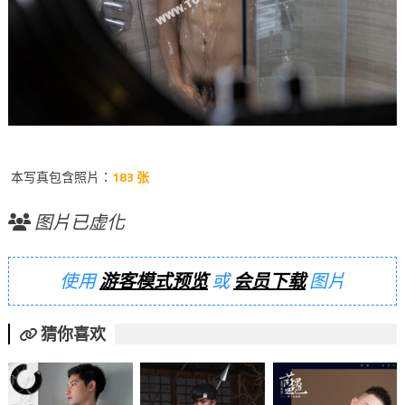
本写真包含照片：
183 张
图片已虚化
使用
游客模式预览
或
会员下载
图片
猜你喜欢