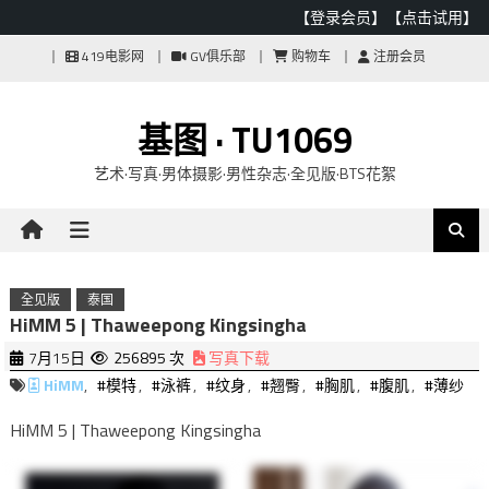
【登录会员】
【点击试用】
Skip
419电影网
GV俱乐部
购物车
注册会员
to
content
基图 · TU1069
艺术·写真·男体摄影·男性杂志·全见版·BTS花絮
全见版
泰国
HiMM 5 | Thaweepong Kingsingha
7月15日
256895 次
写真下载
HiMM
,
#模特
,
#泳裤
,
#纹身
,
#翘臀
,
#胸肌
,
#腹肌
,
#薄纱
HiMM 5 | Thaweepong Kingsingha