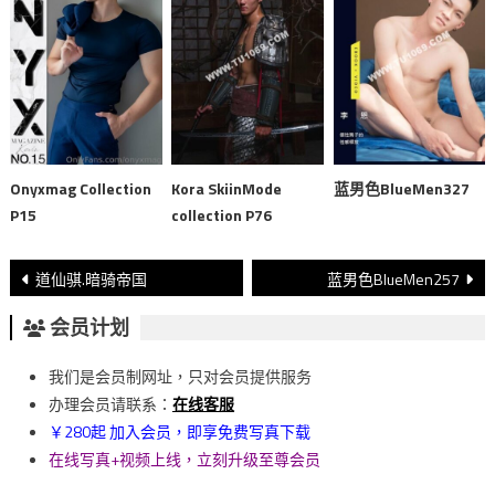
Onyxmag Collection
Kora SkiinMode
蓝男色BlueMen327
P15
collection P76
文
道仙骐.暗骑帝国
蓝男色BlueMen257
章
会员计划
導
我们是会员制网址，只对会员提供服务
覽
办理会员请联系：
在线客服
￥280起 加入会员，即享免费写真下载
在线写真+视频上线，立刻升级至尊会员