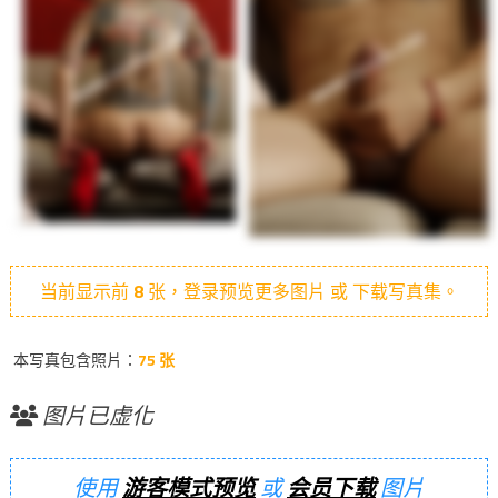
当前显示前
8
张，登录预览更多图片 或 下载写真集。
本写真包含照片：
75 张
图片已虚化
使用
游客模式预览
或
会员下载
图片