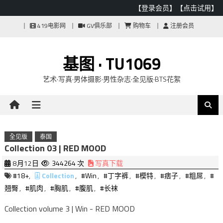
【登录会员】
【点击试用】
Skip
419电影网
GV俱乐部
购物车
注册会员
to
content
基图 · TU1069
艺术·写真·男体摄影·男性杂志·全见版·BTS花絮
全见版
泰国
Collection 03 | RED MOOD
8月12日
344264 次
写真下载
#18+
,
Collection
,
#Win
,
#丁字裤
,
#模特
,
#痞子
,
#粗屌
,
#
翘臀
,
#肌肉
,
#胸肌
,
#腹肌
,
#长袜
Collection volume 3 | Win - RED MOOD