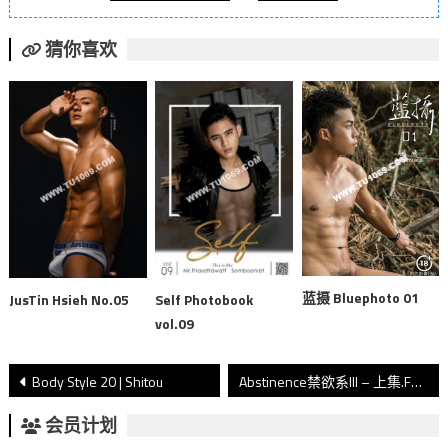
猜你喜欢
蓝摄 Bluephoto 01
JusTin Hsieh No.05
Self Photobook
vol.09
文
Body Style 20 | Shitou
Abstinence禁欲系III – 上集.FAN
章
会员计划