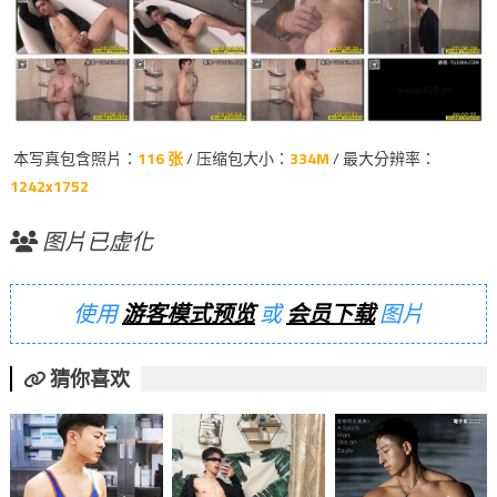
本写真包含照片：
116 张
/ 压缩包大小：
334M
/ 最大分辨率：
1242x1752
图片已虚化
使用
游客模式预览
或
会员下载
图片
猜你喜欢