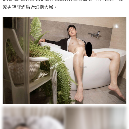
感男神醉酒后迷幻撸大屌。