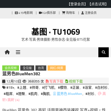
【登录会员】
【点击试用】
Skip
419电影网
GV俱乐部
购物车
注册会员
to
content
基图 · TU1069
艺术·写真·男体摄影·男性杂志·全见版·BTS花絮
会员视频
全见版
台湾
网红/网黄
蓝男色BlueMen382
12月10日
368355 次
写真下载
视频下载
#18+
,
#上翘
,
#帅哥
,
#打飞机
,
#模特
,
#正装
,
#浴室
,
#白衬衫
,
#粗屌
,
#翘臀
,
#肌肉
,
#胸肌
,
蓝男色 BlueMen
,
#衬衫
,
高
轩/高軒 (4)
BlueMen 蓝男色 382 高轩 话题男神西装裸视 写真+视频，性