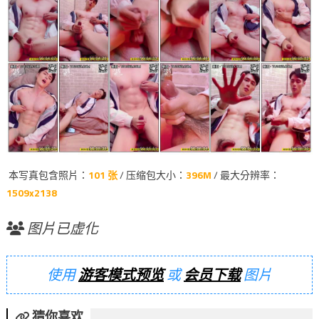
本写真包含照片：
101 张
/ 压缩包大小：
396M
/ 最大分辨率：
1509x2138
图片已虚化
使用
游客模式预览
或
会员下载
图片
猜你喜欢