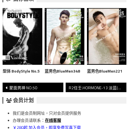
型体 BodyStyle No.5
蓝男色BlueMen348
蓝男色BlueMen221
文
蒙面男神 NO.50
R2任壬.HORMONE-13 淡蓝(上)
章
会员计划
導
我们是会员制网址，只对会员提供服务
覽
办理会员请联系：
在线客服
￥280起 加入会员，即享免费写真下载