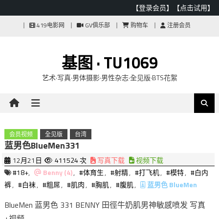
【登录会员】
【点击试用】
Skip
419电影网
GV俱乐部
购物车
注册会员
to
content
基图 · TU1069
艺术·写真·男体摄影·男性杂志·全见版·BTS花絮
会员视频
全见版
台湾
蓝男色BlueMen331
12月21日
411524 次
写真下载
视频下载
#18+
,
Benny (4)
,
#体育生
,
#射精
,
#打飞机
,
#模特
,
#白内
裤
,
#白袜
,
#粗屌
,
#肌肉
,
#胸肌
,
#腹肌
,
蓝男色 BlueMen
BlueMen 蓝男色 331 BENNY 田徑牛奶肌男神敏感喷发 写真
+视频