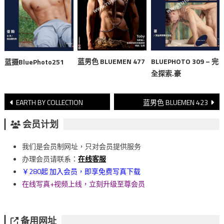
蓝男色 BLUEMEN 477
BLUEPHOTO 309 – 完
蓝摄BluePhoto251
全探索.豪
文
EARTH BY COLLECTION
蓝男色 BLUEMEN 423
章
会员计划
導
我们是会员制网址，只对会员提供服务
覽
办理会员请联系：
在线客服
￥280起 加入会员，即享免费写真下载
在线写真+视频上线，立刻升级至尊会员
备用网址