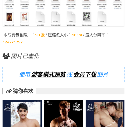
本写真包含照片：
98 张
/ 压缩包大小：
163M
/ 最大分辨率：
1242x1752
图片已虚化
使用
游客模式预览
或
会员下载
图片
猜你喜欢