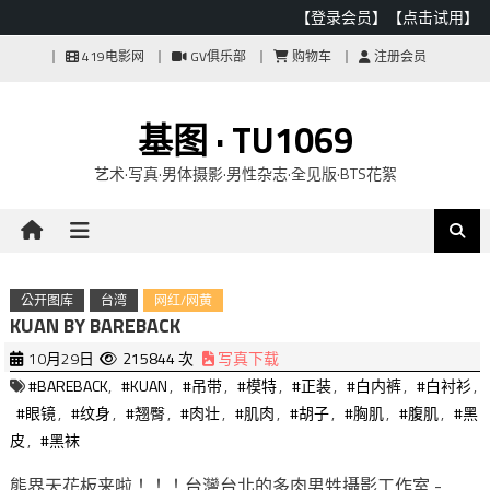
【登录会员】
【点击试用】
Skip
419电影网
GV俱乐部
购物车
注册会员
to
content
基图 · TU1069
艺术·写真·男体摄影·男性杂志·全见版·BTS花絮
公开图库
台湾
网红/网黄
KUAN BY BAREBACK
10月29日
215844 次
写真下载
#BAREBACK
,
#KUAN
,
#吊带
,
#模特
,
#正装
,
#白内裤
,
#白衬衫
,
#眼镜
,
#纹身
,
#翘臀
,
#肉壮
,
#肌肉
,
#胡子
,
#胸肌
,
#腹肌
,
#黑
皮
,
#黑袜
熊界天花板来啦！！！台灣台北的多肉男甡攝影工作室 -