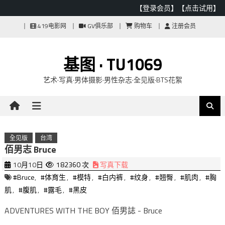
【登录会员】
【点击试用】
Skip
419电影网
GV俱乐部
购物车
注册会员
to
content
基图 · TU1069
艺术·写真·男体摄影·男性杂志·全见版·BTS花絮
全见版
台湾
佰男志 Bruce
10月10日
182360 次
写真下载
#Bruce
,
#体育生
,
#模特
,
#白内裤
,
#纹身
,
#翘臀
,
#肌肉
,
#胸
肌
,
#腹肌
,
#露毛
,
#黑皮
ADVENTURES WITH THE BOY 佰男誌 - Bruce