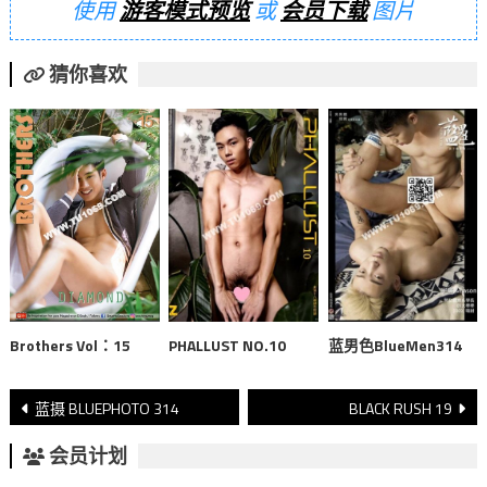
使用
游客模式预览
或
会员下载
图片
猜你喜欢
Brothers Vol：15
PHALLUST NO.10
蓝男色BlueMen314
文
蓝摄 BLUEPHOTO 314
BLACK RUSH 19
章
会员计划