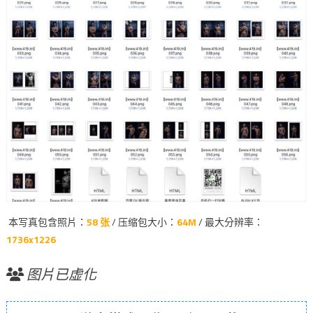
本写真包含照片：
58 张
/ 压缩包大小：
64M
/ 最大分辨率：
1736x1226
图片已虚化