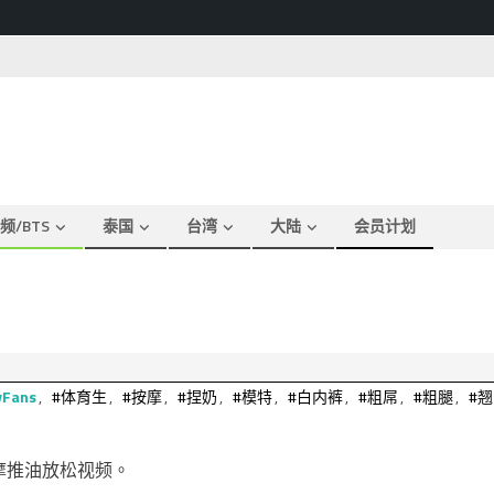
频/BTS
泰国
台湾
大陆
会员计划
yFans
,
#体育生
,
#按摩
,
#捏奶
,
#模特
,
#白内裤
,
#粗屌
,
#粗腿
,
#翘
壮男按摩推油放松视频。