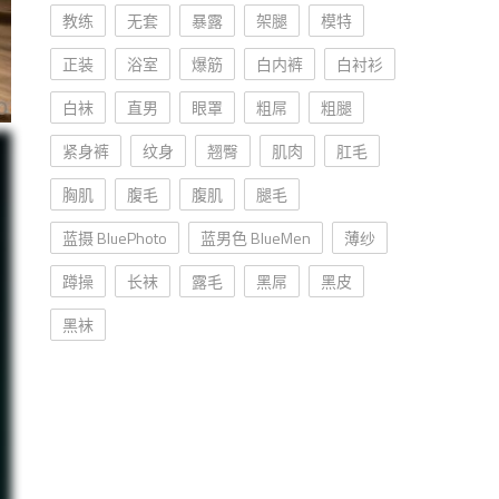
教练
无套
暴露
架腿
模特
正装
浴室
爆筋
白内裤
白衬衫
白袜
直男
眼罩
粗屌
粗腿
紧身裤
纹身
翘臀
肌肉
肛毛
胸肌
腹毛
腹肌
腿毛
蓝摄 BluePhoto
蓝男色 BlueMen
薄纱
蹲操
长袜
露毛
黑屌
黑皮
黑袜