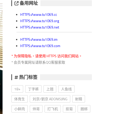
备用网址
HTTPS://www.tu1069.cc
HTTPS://www.tu1069.org
HTTPS://www.tu1069.net
HTTPS://www.tu1069.im
HTTPS://www.tu1069.com
* 为保障隐私，请使用 HTTPS 访问我们网站。
* 会员专属网址请联系QQ客服索取
热门标签
18+
丁字裤
上翘
人鱼线
体育生
刘京/劉京 ADONISJING
射精
小鲜肉
帅哥
打飞机
抠菊
捆绑