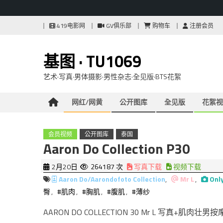
Skip
419电影网
GV俱乐部
购物车
注册会员
to
content
基图 · TU1069
艺术·写真·男体摄影·男性杂志·全见版·BTS花絮
网红/网黄
公开图库
全见版
花絮视
会员视频
公开图库
泰国
Aaron Do Collection P30
2月20日
264187 次
写真下载
视频下载
Aaron Do/Aarondofoto Collection
,
Mr L
,
Onl
臀
,
#肌肉
,
#胸肌
,
#腹肌
,
#薄纱
AARON DO COLLECTION 30 Mr L 写真+肌肉